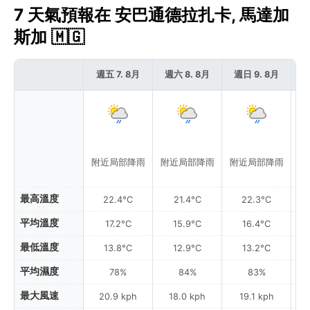
7 天氣預報在 安巴通德拉扎卡, 馬達加
斯加 🇲🇬
週五 7. 8月
週六 8. 8月
週日 9. 8月
週
附近局部降雨
附近局部降雨
附近局部降雨
附
最高溫度
22.4°C
21.4°C
22.3°C
平均溫度
17.2°C
15.9°C
16.4°C
最低溫度
13.8°C
12.9°C
13.2°C
平均濕度
78%
84%
83%
最大風速
20.9 kph
18.0 kph
19.1 kph