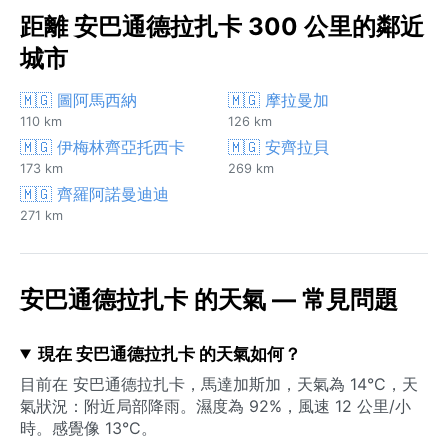
距離 安巴通德拉扎卡 300 公里的鄰近
城市
🇲🇬 圖阿馬西納
🇲🇬 摩拉曼加
110 km
126 km
🇲🇬 伊梅林齊亞托西卡
🇲🇬 安齊拉貝
173 km
269 km
🇲🇬 齊羅阿諾曼迪迪
271 km
安巴通德拉扎卡 的天氣 — 常見問題
現在 安巴通德拉扎卡 的天氣如何？
目前在 安巴通德拉扎卡，馬達加斯加，天氣為 14°C，天
氣狀況：附近局部降雨。濕度為 92%，風速 12 公里/小
時。感覺像 13°C。