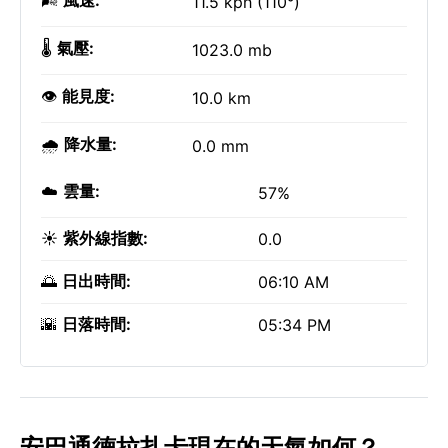
🌬️
風速:
11.5 kph (110°)
🌡️
氣壓:
1023.0 mb
👁️
能見度:
10.0 km
🌧️
降水量:
0.0 mm
☁️
雲量:
57%
☀️
紫外線指數:
0.0
🌅
日出時間:
06:10 AM
🌇
日落時間:
05:34 PM
安巴通德拉扎卡現在的天氣如何？