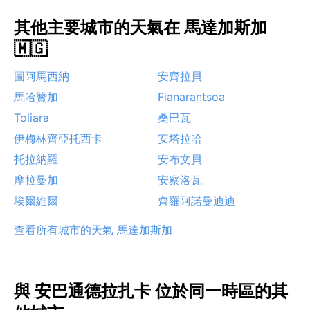
其他主要城市的天氣在 馬達加斯加
🇲🇬
圖阿馬西納
安齊拉貝
馬哈贊加
Fianarantsoa
Toliara
桑巴瓦
伊梅林齊亞托西卡
安塔拉哈
托拉納羅
安布文貝
摩拉曼加
安察洛瓦
埃爾維爾
齊羅阿諾曼迪迪
查看所有城市的天氣 馬達加斯加
與 安巴通德拉扎卡 位於同一時區的其