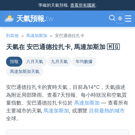
準確的天氣預報
.
查看所有國家
.
☰
天氣預報.
tw
🌐
到其他
馬達加斯加
安巴通德拉扎卡
>
>
天氣在 安巴通德拉扎卡, 馬達加斯加 🇲🇬
預報
八月天氣
九月天氣
年均數據
馬達加斯加天氣
安巴通德拉扎卡的實時天氣，目前為14°C，天氣描述
為附近局部降雨。查看7天預報、每小時狀況和空氣質
量指數。安巴通德拉扎卡位於
馬達加斯加
— 查看所有
主要城市的天氣
馬達加斯加
, 或瀏覽
目前最熱的城市
全球。