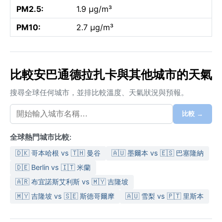
PM2.5:
1.9 µg/m³
PM10:
2.7 µg/m³
比較安巴通德拉扎卡與其他城市的天氣
搜尋全球任何城市，並排比較溫度、天氣狀況與預報。
比較 →
全球熱門城市比較:
🇩🇰 哥本哈根 vs 🇹🇭 曼谷
🇦🇺 墨爾本 vs 🇪🇸 巴塞隆納
🇩🇪 Berlin vs 🇮🇹 米蘭
🇦🇷 布宜諾斯艾利斯 vs 🇲🇾 吉隆坡
🇲🇾 吉隆坡 vs 🇸🇪 斯德哥爾摩
🇦🇺 雪梨 vs 🇵🇹 里斯本