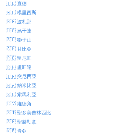
🇹🇩 查德
🇲🇺 模里西斯
🇧🇼 波札那
🇺🇬 烏干達
🇸🇱 獅子山
🇬🇲 甘比亞
🇷🇪 留尼旺
🇷🇼 盧旺達
🇹🇳 突尼西亞
🇳🇦 納米比亞
🇸🇴 索馬利亞
🇨🇻 維德角
🇸🇹 聖多美普林西比
🇸🇭 聖赫勒拿
🇰🇪 肯亞