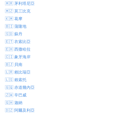
🇲🇷 茅利塔尼亞
🇲🇿 莫三比克
🇰🇲 葛摩
🇧🇮 蒲隆地
🇸🇩 蘇丹
🇪🇹 衣索比亞
🇪🇭 西撒哈拉
🇨🇮 象牙海岸
🇧🇯 貝南
🇱🇷 賴比瑞亞
🇱🇸 賴索托
🇬🇶 赤道幾內亞
🇿🇼 辛巴威
🇬🇭 迦納
🇩🇿 阿爾及利亞