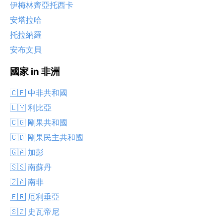
伊梅林齊亞托西卡
安塔拉哈
托拉納羅
安布文貝
國家 in 非洲
🇨🇫 中非共和國
🇱🇾 利比亞
🇨🇬 剛果共和國
🇨🇩 剛果民主共和國
🇬🇦 加彭
🇸🇸 南蘇丹
🇿🇦 南非
🇪🇷 厄利垂亞
🇸🇿 史瓦帝尼