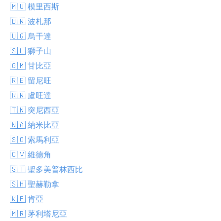
🇲🇺 模里西斯
🇧🇼 波札那
🇺🇬 烏干達
🇸🇱 獅子山
🇬🇲 甘比亞
🇷🇪 留尼旺
🇷🇼 盧旺達
🇹🇳 突尼西亞
🇳🇦 納米比亞
🇸🇴 索馬利亞
🇨🇻 維德角
🇸🇹 聖多美普林西比
🇸🇭 聖赫勒拿
🇰🇪 肯亞
🇲🇷 茅利塔尼亞