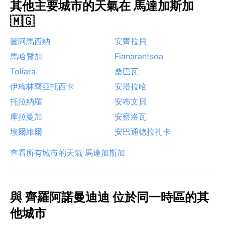
其他主要城市的天氣在 馬達加斯加
🇲🇬
圖阿馬西納
安齊拉貝
馬哈贊加
Fianarantsoa
Toliara
桑巴瓦
伊梅林齊亞托西卡
安塔拉哈
托拉納羅
安布文貝
摩拉曼加
安察洛瓦
埃爾維爾
安巴通德拉扎卡
查看所有城市的天氣 馬達加斯加
與 齊羅阿諾曼迪迪 位於同一時區的其
他城市