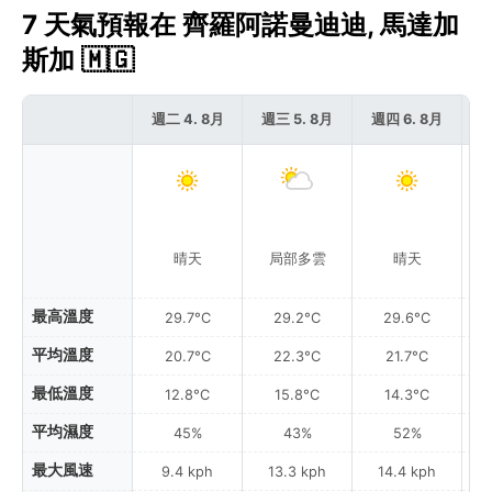
7 天氣預報在 齊羅阿諾曼迪迪, 馬達加
斯加 🇲🇬
週二 4. 8月
週三 5. 8月
週四 6. 8月
週
晴天
局部多雲
晴天
最高溫度
29.7°C
29.2°C
29.6°C
平均溫度
20.7°C
22.3°C
21.7°C
最低溫度
12.8°C
15.8°C
14.3°C
平均濕度
45%
43%
52%
最大風速
9.4 kph
13.3 kph
14.4 kph