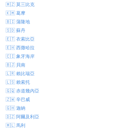
🇲🇿 莫三比克
🇰🇲 葛摩
🇧🇮 蒲隆地
🇸🇩 蘇丹
🇪🇹 衣索比亞
🇪🇭 西撒哈拉
🇨🇮 象牙海岸
🇧🇯 貝南
🇱🇷 賴比瑞亞
🇱🇸 賴索托
🇬🇶 赤道幾內亞
🇿🇼 辛巴威
🇬🇭 迦納
🇩🇿 阿爾及利亞
🇲🇱 馬利