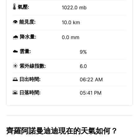
🌡️
氣壓:
1022.0 mb
👁️
能見度:
10.0 km
🌧️
降水量:
0.0 mm
☁️
雲量:
9%
☀️
紫外線指數:
6.0
🌅
日出時間:
06:22 AM
🌇
日落時間:
05:41 PM
齊羅阿諾曼迪迪現在的天氣如何？