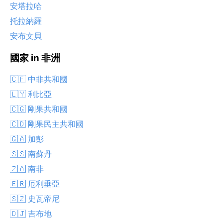
安塔拉哈
托拉納羅
安布文貝
國家 in 非洲
🇨🇫 中非共和國
🇱🇾 利比亞
🇨🇬 剛果共和國
🇨🇩 剛果民主共和國
🇬🇦 加彭
🇸🇸 南蘇丹
🇿🇦 南非
🇪🇷 厄利垂亞
🇸🇿 史瓦帝尼
🇩🇯 吉布地