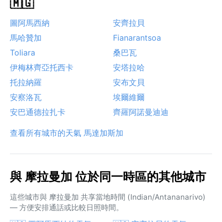
🇲🇬
圖阿馬西納
安齊拉貝
馬哈贊加
Fianarantsoa
Toliara
桑巴瓦
伊梅林齊亞托西卡
安塔拉哈
托拉納羅
安布文貝
安察洛瓦
埃爾維爾
安巴通德拉扎卡
齊羅阿諾曼迪迪
查看所有城市的天氣 馬達加斯加
與 摩拉曼加 位於同一時區的其他城市
這些城市與 摩拉曼加 共享當地時間 (Indian/Antananarivo)
— 方便安排通話或比較日照時間。