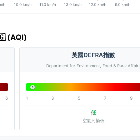
m/h
10.0 km/h
11.0 km/h
13.0 km/h
12.0 km/h
9.0 km/h
 (AQI)
英國DEFRA指數
Department for Environment, Food & Rural Affair
1
6
1
3
5
7
9
低
空氣污染低