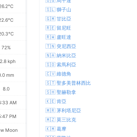
🇺🇬 烏干達
26.2°C
26.6°C
🇸🇱 獅子山
🇬🇲 甘比亞
22.6°C
22.1°C
🇷🇪 留尼旺
20.3°C
18.9°C
🇷🇼 盧旺達
🇹🇳 突尼西亞
72%
75%
🇳🇦 納米比亞
2.8 kph
29.5 kph
🇸🇴 索馬利亞
🇨🇻 維德角
0.0 mm
0.0 mm
🇸🇹 聖多美普林西比
8.0
8.0
🇸🇭 聖赫勒拿
🇰🇪 肯亞
6:33 AM
06:32 AM
🇲🇷 茅利塔尼亞
5:47 PM
05:47 PM
🇲🇿 莫三比克
🇰🇲 葛摩
ew Moon
New Moon