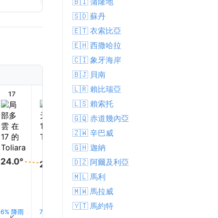
🇧🇮 蒲隆地
🇸🇩 蘇丹
🇪🇹 衣索比亞
🇪🇭 西撒哈拉
🇨🇮 象牙海岸
🇧🇯 貝南
🇱🇷 賴比瑞亞
17
18
19
20
21
22
🇱🇸 賴索托
🇬🇶 赤道幾內亞
🇿🇼 辛巴威
🇬🇭 迦納
24.0°
🇩🇿 阿爾及利亞
24.0°
24.0°
23.0°
23.0°
23.0°
🇲🇱 馬利
🇲🇼 馬拉威
🇾🇹 馬約特
6% 降雨
7% 降雨
8% 降雨
10% 降雨
10% 降雨
11% 降
↑
↑
↑
↑
↑
↑