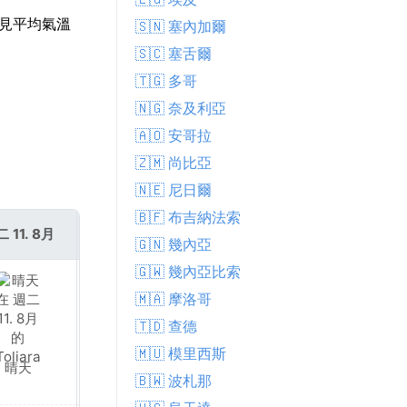
常見平均氣溫
🇸🇳 塞內加爾
🇸🇨 塞舌爾
🇹🇬 多哥
🇳🇬 奈及利亞
🇦🇴 安哥拉
🇿🇲 尚比亞
🇳🇪 尼日爾
🇧🇫 布吉納法索
 11. 8月
週三 12. 8月
🇬🇳 幾內亞
🇬🇼 幾內亞比索
🇲🇦 摩洛哥
🇹🇩 查德
🇲🇺 模里西斯
晴天
晴天
🇧🇼 波札那