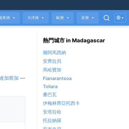
🌐
南美洲
大洋洲
歐洲
非洲
▾
▼
▼
▼
▼
熱門城市 in Madagascar
圖阿馬西納
安齊拉貝
馬哈贊加
達加斯加
—
Fianarantsoa
Toliara
桑巴瓦
伊梅林齊亞托西卡
安塔拉哈
托拉納羅