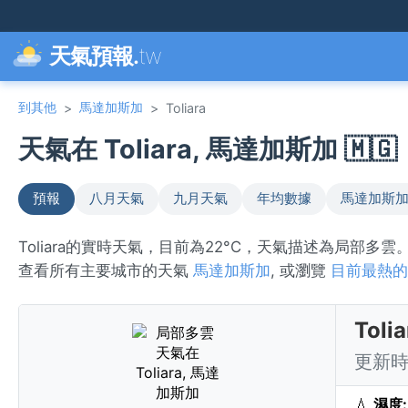
天氣預報.
tw
到其他
馬達加斯加
>
>
Toliara
天氣在 Toliara, 馬達加斯加 🇲🇬
預報
八月天氣
九月天氣
年均數據
馬達加斯
Toliara的實時天氣，目前為22°C，天氣描述為局部多雲
查看所有主要城市的天氣
馬達加斯加
, 或瀏覽
目前最熱的
Tol
更新時間
💧
濕度: