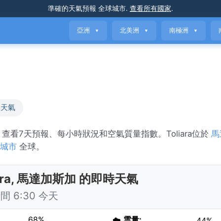
準確的天氣預報
全球城市
.
查看所有國家
.
亞洲
北美洲
南極洲
▼
▼
▼
加天氣
。查看7天預報、每小時狀況和空氣質量指數。Toliara位於
馬
城市
全球。
iara, 馬達加斯加 的即時天氣
 6:30 今天
68%
☁️
雲量:
44%