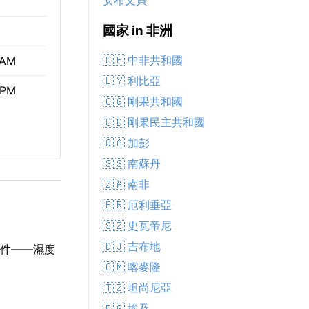
安布文貝
國家 in 非洲
🇨🇫 中非共和國
 AM
🇱🇾 利比亞
 PM
🇨🇬 剛果共和國
🇨🇩 剛果民主共和國
🇬🇦 加彭
🇸🇸 南蘇丹
🇿🇦 南非
🇪🇷 厄利垂亞
🇸🇿 史瓦帝尼
🇩🇯 吉布地
條件——濕度
🇨🇲 喀麥隆
🇹🇿 坦尚尼亞
🇪🇬 埃及