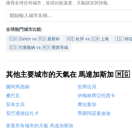
搜尋全球任何城市，並排比較溫度、天氣狀況與預報。
全球熱門城市比較:
🇨🇭 Zürich vs 🇷🇺 莫斯科
🇦🇪 杜拜 vs 🇨🇳 上海
🇮🇱 特
🇪🇸 巴塞隆納 vs 🇲🇽 墨西哥城
其他主要城市的天氣在 馬達加斯加 🇲🇬
圖阿馬西納
安齊拉貝
桑巴瓦
伊梅林齊亞托西卡
安布文貝
摩拉曼加
安巴通德拉扎卡
齊羅阿諾曼迪迪
查看所有城市的天氣 馬達加斯加