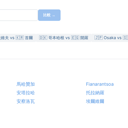
比較 →
拉維夫 vs 🇰🇷 首爾
🇩🇰 哥本哈根 vs 🇪🇬 開羅
🇯🇵 Osaka vs 
馬哈贊加
Fianarantsoa
安塔拉哈
托拉納羅
安察洛瓦
埃爾維爾